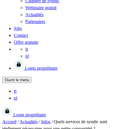
Changer de syndic
Webinaire gratuit
Actualités
Partenaires
Jobs
Contact
Offre gratuite
fr
nl
Login propriétaire
Ouvrir le menu
fr
nl
Login propriétaire
Accueil
/
Actualités
/
Infos
/
Quels services de syndic sont
réellement nécessaires pour une petite copropriété ?